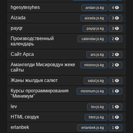
hgesytesyhes
arstan.js.kg
4
Aizada
aizada.js.kg
3
payqr
payqr.js.kg
3
Производственный
calendar.js.kg
2
календарь
Сайт Арса
ars.js.kg
2
Амангелди Мисировдун жеке
misirov.js.kg
2
сайты
Жаны жылдык салют
salut.js.kg
1
Курсы программирования
minimum.js.kg
1
"Минимум"
lev
lev.js.kg
1
HTML сөздүк
html.js.kg
1
erlanbek
erlanbek.js.kg
1