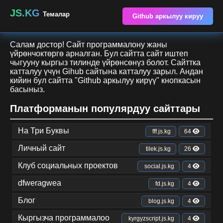
JS.KG
Темалар
Github аркылуу кируу
Салам достор! Сайт программалону жаны
үйрөнчоктөргө арналган. Бул сайтта сайт иштеп
чыгууну кыргыз тилинде үйрөнсөнүз болот. Сайттка
катталуу үчүн Gihub сайтына катталуу зарыл. Андан
кийин бул сайтта "Github аркылуу кирүү" кнопкасын
басыныз.
Платформанын популярдуу сайттары
На Три Буквы
fff.js.kg
64
Личный сайт
tilek.js.kg
26
Клуб социальных проектов
social.js.kg
4
dfweragwea
fd.js.kg
4
Блог
blog.js.kg
4
Кыргызча программалоо
kyrgyzscript.js.kg
4